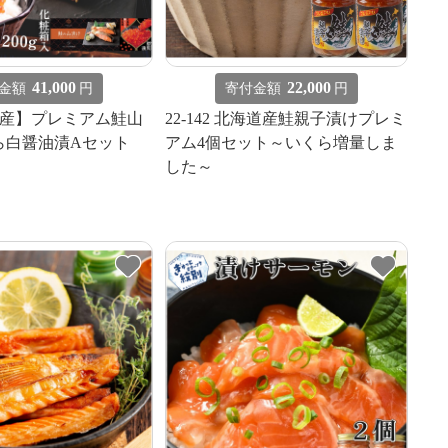
41,000
22,000
金額
円
寄付金額
円
【紋別産】プレミアム鮭山
22-142 北海道産鮭親子漬けプレミ
ら白醤油漬Aセット
アム4個セット～いくら増量しま
した～