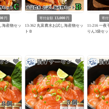
00
13,000
円
寄付金額
円
寄付
試し海産物セッ
13-362 丸富農水お試し海産物セッ
11-216 
トＢ
りん3袋セッ