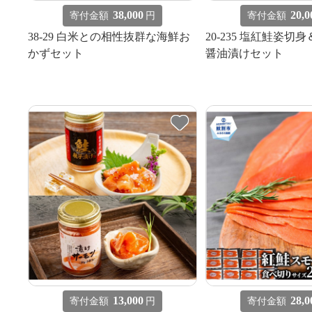
38,000
20,0
寄付金額
円
寄付金額
38-29 白米との相性抜群な海鮮お
20-235 塩紅鮭姿切
かずセット
醤油漬けセット
13,000
28,0
寄付金額
円
寄付金額