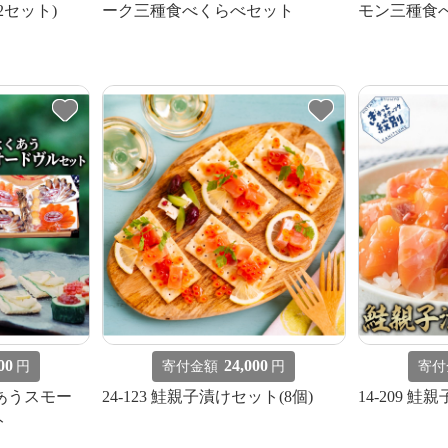
2セット)
ーク三種食べくらべセット
モン三種食べ
00
24,000
円
寄付金額
円
寄付
くあうスモー
24-123 鮭親子漬けセット(8個)
14-209 鮭
ト