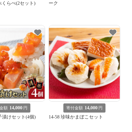
くらべ(2セット)
ーク
14,000
14,000
金額
円
寄付金額
円
親子漬けセット(4個)
14-58 珍味かまぼこセット