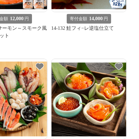
12,000
14,000
金額
円
寄付金額
円
漬けサーモン～スモーク風
14-132 鮭フィ−レ逆塩仕立て
ット