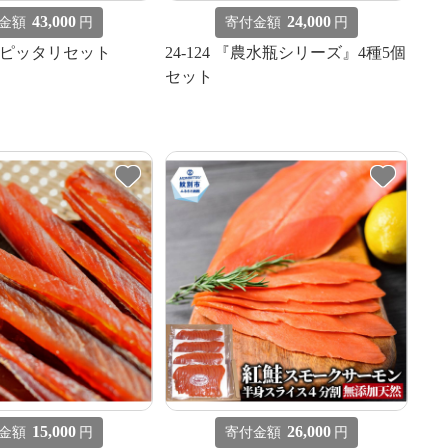
43,000
24,000
金額
円
寄付金額
円
酒にピッタリセット
24-124 『農水瓶シリーズ』4種5個
セット
15,000
26,000
金額
円
寄付金額
円