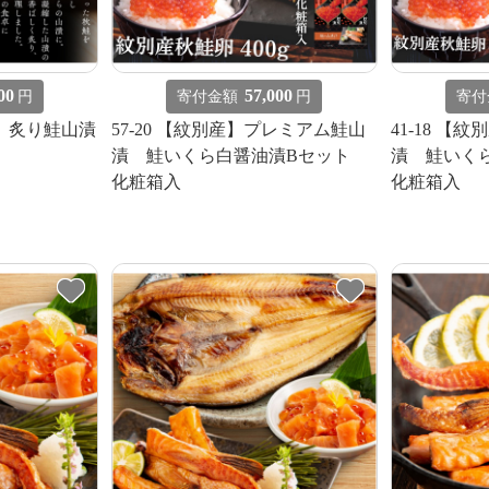
00
57,000
円
寄付金額
円
寄付
理】炙り鮭山漬
57-20 【紋別産】プレミアム鮭山
41-18 
漬 鮭いくら白醤油漬Bセット
漬 鮭いく
化粧箱入
化粧箱入