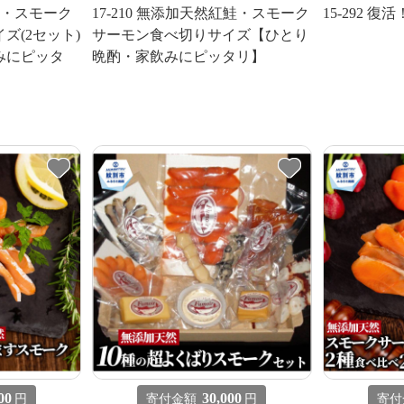
紅鮭・スモーク
17-210 無添加天然紅鮭・スモーク
15-292 
ズ(2セット)
サーモン食べ切りサイズ【ひとり
みにピッタ
晩酌・家飲みにピッタリ】
00
30,000
円
寄付金額
円
寄付