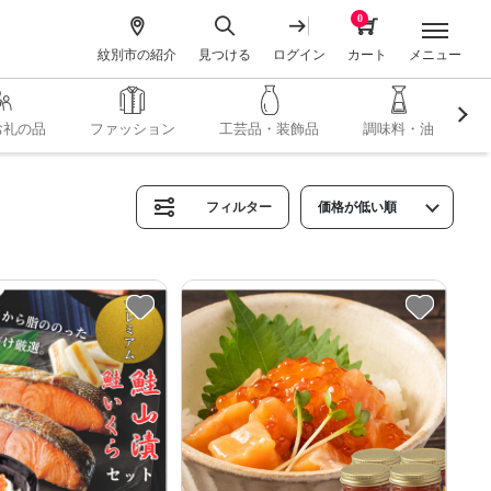
0
メニュー
紋別市の紹介
見つける
ログイン
カート
お礼の品
ファッション
工芸品・装飾品
調味料・油
フィルター