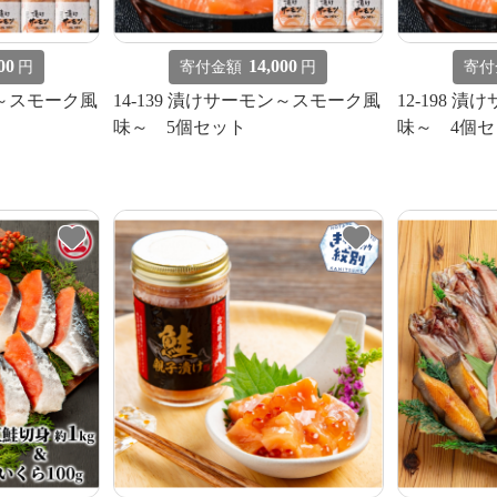
00
14,000
円
寄付金額
円
寄付
ン～スモーク風
14-139 漬けサーモン～スモーク風
12-198 
味～ 5個セット
味～ 4個セ