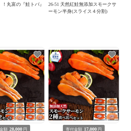
復活！！丸富の『鮭トバ』
26-51 天然紅鮭無添加スモークサ
ーモン半身(スライス４分割)
28,000
17,000
金額
円
寄付金額
円