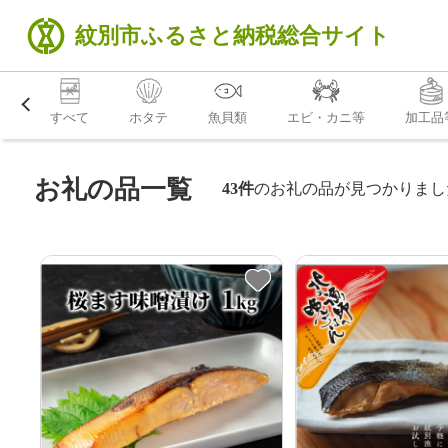
紋別市
ふるさと納税
総合サイト
すべて
ホタテ
魚貝類
エビ・カニ等
加工品
お礼の品一覧
43件
のお礼の品が見つかりまし