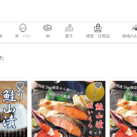
等
米・パン
肉
菓子
雑貨・日用品
地域の
た