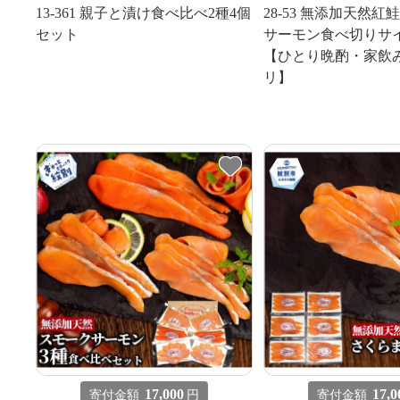
13-361 親子と漬け食べ比べ2種4個
28-53 無添加天然
セット
サーモン食べ切りサイ
【ひとり晩酌・家飲
リ】
17,000
17,0
寄付金額
円
寄付金額