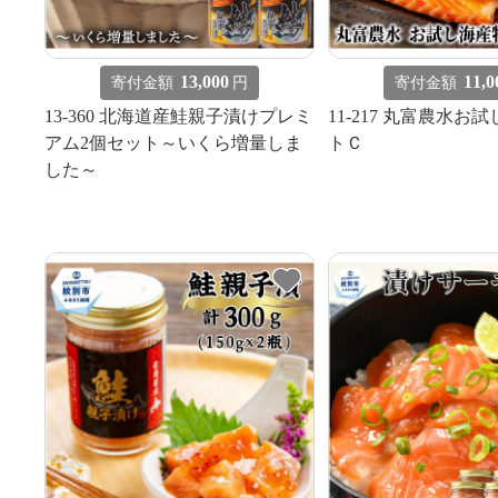
13,000
11,0
寄付金額
円
寄付金額
13-360 北海道産鮭親子漬けプレミ
11-217 丸富農水お
アム2個セット～いくら増量しま
トＣ
した～