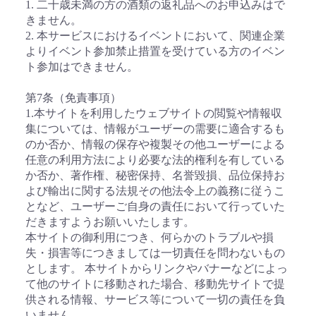
1. 二十歳未満の方の酒類の返礼品へのお申込みはで
きません。
2. 本サービスにおけるイベントにおいて、関連企業
よりイベント参加禁止措置を受けている方のイベン
ト参加はできません。
第7条（免責事項）
1.本サイトを利用したウェブサイトの閲覧や情報収
集については、情報がユーザーの需要に適合するも
のか否か、情報の保存や複製その他ユーザーによる
任意の利用方法により必要な法的権利を有している
か否か、著作権、秘密保持、名誉毀損、品位保持お
よび輸出に関する法規その他法令上の義務に従うこ
となど、ユーザーご自身の責任において行っていた
だきますようお願いいたします。
本サイトの御利用につき、何らかのトラブルや損
失・損害等につきましては一切責任を問わないもの
とします。 本サイトからリンクやバナーなどによっ
て他のサイトに移動された場合、移動先サイトで提
供される情報、サービス等について一切の責任を負
いません。