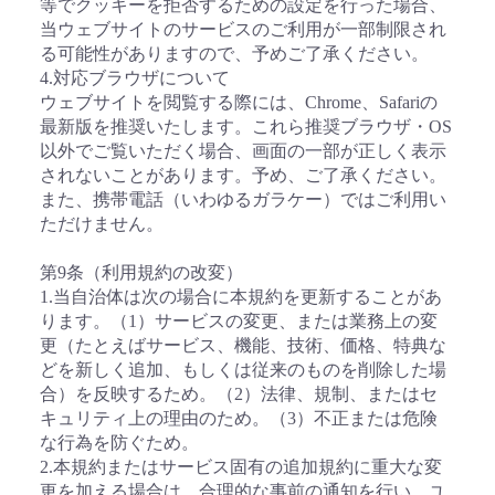
等でクッキーを拒否するための設定を行った場合、
当ウェブサイトのサービスのご利用が一部制限され
る可能性がありますので、予めご了承ください。
4.対応ブラウザについて
ウェブサイトを閲覧する際には、Chrome、Safariの
最新版を推奨いたします。これら推奨ブラウザ・OS
以外でご覧いただく場合、画面の一部が正しく表示
されないことがあります。予め、ご了承ください。
また、携帯電話（いわゆるガラケー）ではご利用い
ただけません。
第9条（利用規約の改変）
1.当自治体は次の場合に本規約を更新することがあ
ります。（1）サービスの変更、または業務上の変
更（たとえばサービス、機能、技術、価格、特典な
どを新しく追加、もしくは従来のものを削除した場
合）を反映するため。（2）法律、規制、またはセ
キュリティ上の理由のため。（3）不正または危険
な行為を防ぐため。
2.本規約またはサービス固有の追加規約に重大な変
更を加える場合は、合理的な事前の通知を行い、ユ