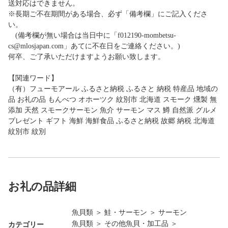
送対応はできません。
※長期ご不在期間がある場合、必ず「備考欄」にご記入くださ
い。
(備考欄が無い場合は当日中に「f012190-mombetsu-
cs@mlosjapan.com」あてに不在日をご連絡ください。)
何卒、ご了承いただけますようお願い致します。
【関連ワード】
（有）フューモアール ふるさと納税 ふるさと 納税 特産品 地域の
品 お礼の品 もんべつ オホーツク 紋別市 北海道 スモーク 燻製 無
添加 天然 スモークサーモン 魚介 サーモン マス 鱒 自然派 グルメ
プレゼント ギフト 海鮮 海鮮食品 ふるさと納税 故郷 納税 北海道
紋別市 紋別
お礼の品詳細
魚貝類
＞
鮭・サーモン
＞
サーモン
魚貝類
＞
その他魚貝・加工品
＞
カテゴリー