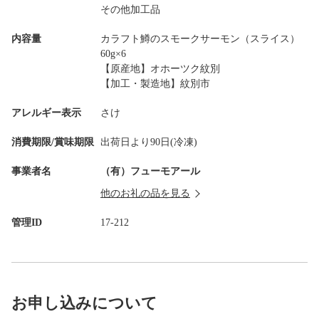
その他加工品
内容量
カラフト鱒のスモークサーモン（スライス）
60g×6
【原産地】オホーツク紋別
【加工・製造地】紋別市
アレルギー表示
さけ
消費期限/賞味期限
出荷日より90日(冷凍)
事業者名
（有）フューモアール
他のお礼の品を見る
管理ID
17-212
お申し込みについて