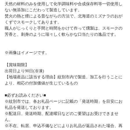
天然の材料のみを使用して化学調味料や合成保存料等一切使用し
ない無添加にこだわって製造しています。
焚火の熱と煙による昔ながらの方法で、北海道のミズナラのおが
くずでスモークしてあります。
職人がじっくりと手間と時間をかけて作って燻製は、スモークの
芳香と、刺身のように瑞々しく軟らかな口当たりの逸品です。
※画像はイメージです。
【賞味期限】
出荷日より90日(冷凍)
【地場産品に該当する理由】紋別市内で製造、加工を行うことに
より、相応の付加価値が生じているもの
■必ずお読みください■
※紋別市では、各お礼品ページに記載の「発送時期」を目安にお
礼品を発送しております。
※配送日、発送時期、配達曜日などのご要望はお受けできませ
ん。
※不在、転居、申込不備などによりお礼品が返品された場合、再