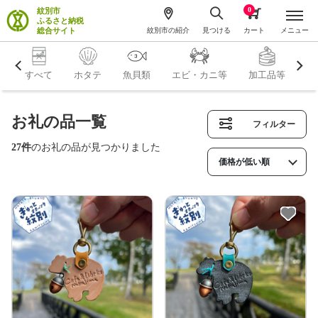
0
紋別市
ふるさと納税
総合サイト
紋別市の紹介
見つける
カート
メニュー
すべて
ホタテ
魚貝類
エビ・カニ等
加工品等
米
お礼の品一覧
フィルター
27件
のお礼の品が見つかりました