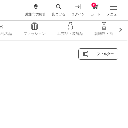
0
メニュー
紋別市の紹介
見つける
ログイン
カート
お礼の品
ファッション
工芸品・装飾品
調味料・油
フィルター