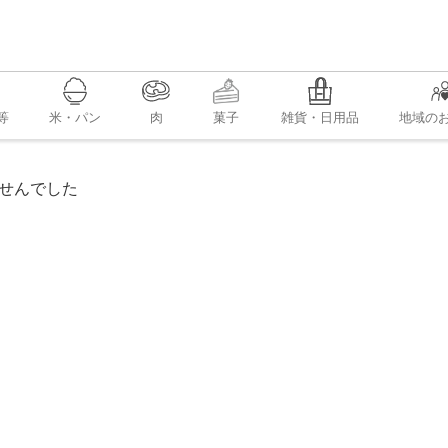
等
米・パン
肉
菓子
雑貨・日用品
地域の
せんでした