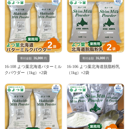
16,000
16,000
寄付金額
円
寄付金額
円
16-108 よつ葉北海道バターミル
16-106 よつ葉北海道脱脂粉乳
クパウダー（1kg）×2袋
（1kg）×2袋