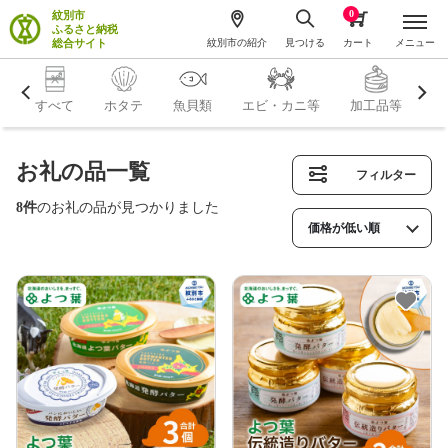
0
紋別市
ふるさと納税
総合サイト
紋別市の紹介
見つける
カート
メニュー
すべて
ホタテ
魚貝類
エビ・カニ等
加工品等
米
お礼の品一覧
フィルター
8件
のお礼の品が見つかりました