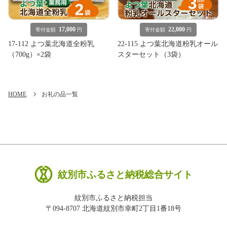
17,000
22,000
寄付金額
円
寄付金額
円
17-112 よつ葉北海道全粉乳
22-115 よつ葉北海道粉乳オール
（700g）×2袋
スターセット（3袋）
HOME
お礼の品一覧
紋別市ふるさと納税総合サイト
紋別市ふるさと納税担当
〒094-8707 北海道紋別市幸町2丁目1番18号