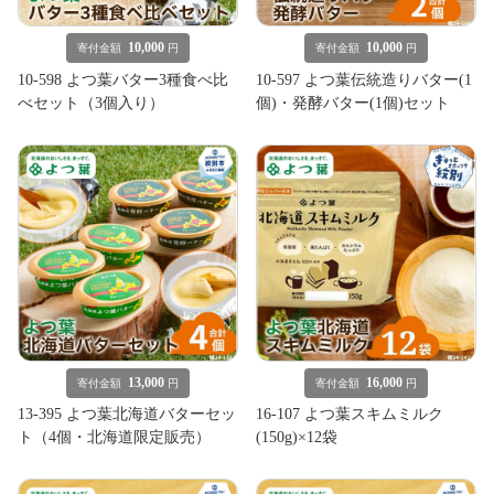
10,000
10,000
寄付金額
円
寄付金額
円
10-598 よつ葉バター3種食べ比
10-597 よつ葉伝統造りバター(1
べセット（3個入り）
個)・発酵バター(1個)セット
13,000
16,000
寄付金額
円
寄付金額
円
13-395 よつ葉北海道バターセッ
16-107 よつ葉スキムミルク
ト（4個・北海道限定販売）
(150g)×12袋