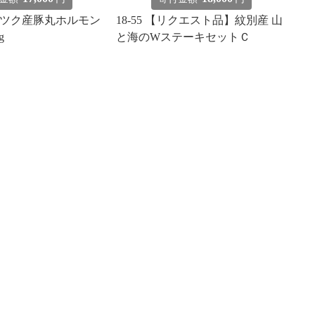
オホーツク産豚丸ホルモン
18-55 【リクエスト品】紋別産 山
g
と海のWステーキセットＣ