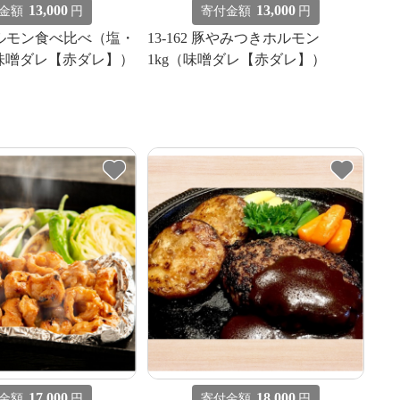
13,000
13,000
金額
円
寄付金額
円
豚ホルモン食べ比べ（塩・
13-162 豚やみつきホルモン
味噌ダレ【赤ダレ】）
1kg（味噌ダレ【赤ダレ】）
17,000
18,000
金額
円
寄付金額
円