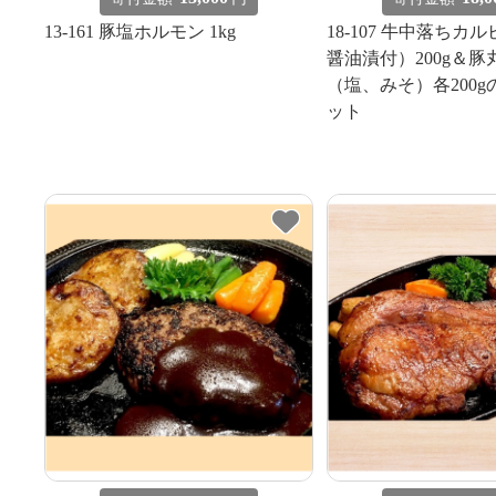
13-161 豚塩ホルモン 1kg
18-107 牛中落ちカ
醤油漬付）200g＆
（塩、みそ）各200gの
ット