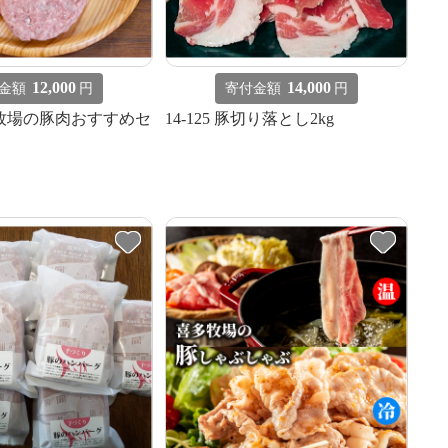
12,000
14,000
金額
円
寄付金額
円
喜多牧場の豚肉おすすめセ
14-125 豚切り落とし2kg