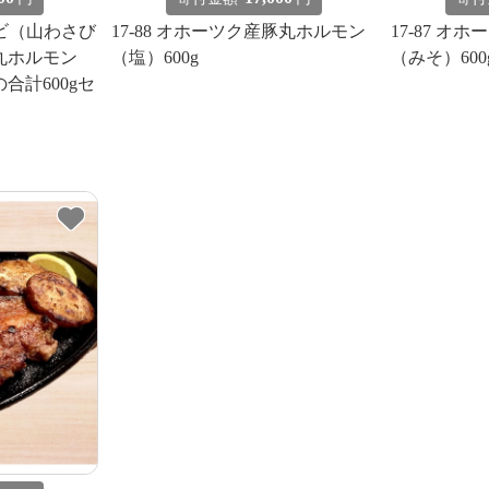
ルビ（山わさび
17-88 オホーツク産豚丸ホルモン
17-87 
豚丸ホルモン
（塩）600g
（みそ）600
合計600gセ