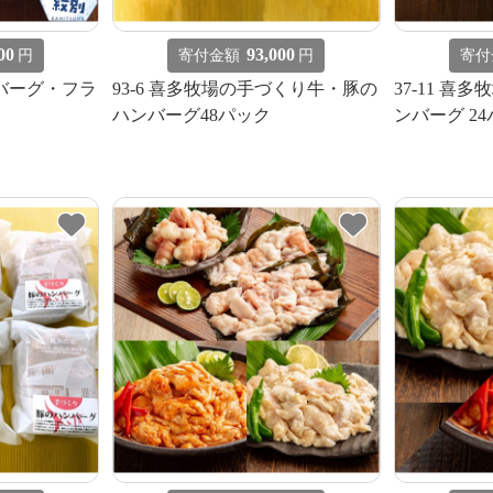
00
93,000
円
寄付金額
円
寄付
ンバーグ・フラ
93-6 喜多牧場の手づくり牛・豚の
37-11 
ハンバーグ48パック
ンバーグ 2