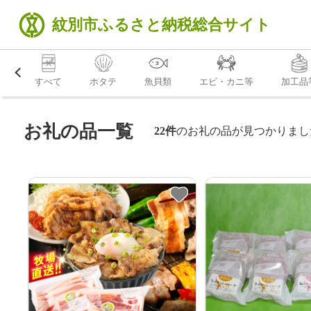
紋別市
ふるさと納税
総合サイト
すべて
ホタテ
魚貝類
エビ・カニ等
加工品
お礼の品一覧
22件
のお礼の品が見つかりまし