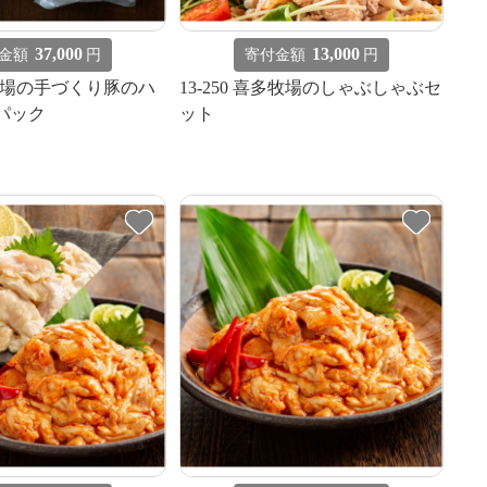
37,000
13,000
金額
円
寄付金額
円
喜多牧場の手づくり豚のハ
13-250 喜多牧場のしゃぶしゃぶセ
4パック
ット