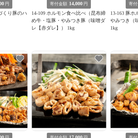
00
14,000
円
寄付金額
円
寄付
手づくり豚のハ
14-109 ホルモン食べ比べ（昆布締
13-163 
め牛・塩豚・やみつき豚（味噌ダ
やみつき（
レ【赤ダレ】） 1kg
1kg
00
17,000
円
寄付金額
円
寄付