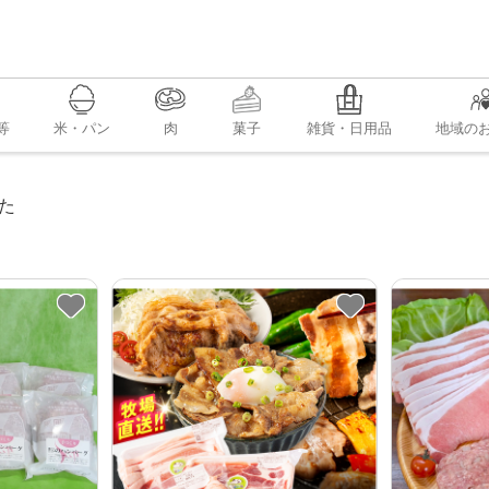
等
米・パン
肉
菓子
雑貨・日用品
地域の
た