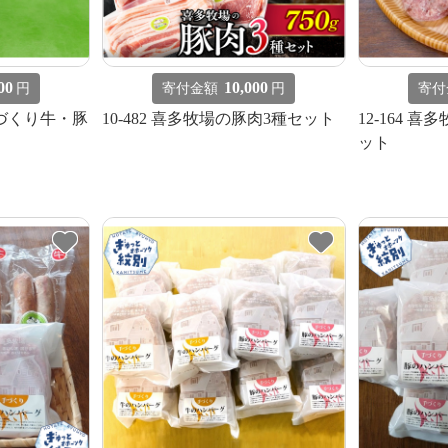
00
10,000
円
寄付金額
円
寄付
手づくり牛・豚
10-482 喜多牧場の豚肉3種セット
12-164 
ット