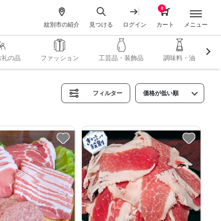
0
メニュー
紋別市の紹介
見つける
ログイン
カート
お礼の品
ファッション
工芸品・装飾品
調味料・油
フィルター