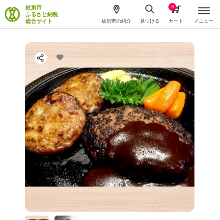
0
紋別市
ふるさと納税
総合サイト
紋別市の紹介
見つける
カート
メニュー