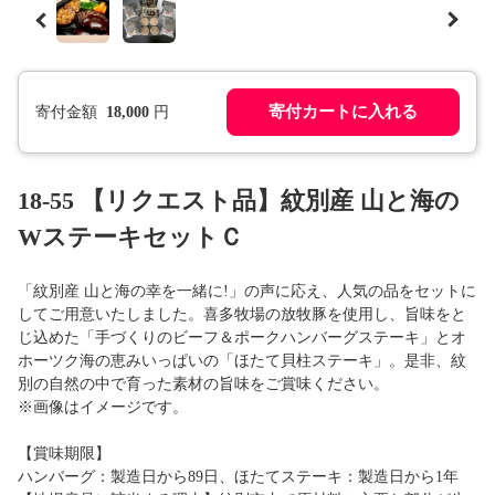
寄付カートに入れる
寄付金額
18,000
円
18-55 【リクエスト品】紋別産 山と海の
WステーキセットＣ
「紋別産 山と海の幸を一緒に!」の声に応え、人気の品をセットに
してご用意いたしました。喜多牧場の放牧豚を使用し、旨味をと
じ込めた「手づくりのビーフ＆ポークハンバーグステーキ」とオ
ホーツク海の恵みいっぱいの「ほたて貝柱ステーキ」。是非、紋
別の自然の中で育った素材の旨味をご賞味ください。
※画像はイメージです。
【賞味期限】
ハンバーグ：製造日から89日、ほたてステーキ：製造日から1年