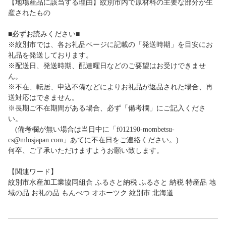
【地場産品に該当する理由】紋別市内で原材料の主要な部分が生
産されたもの
■必ずお読みください■
※紋別市では、各お礼品ページに記載の「発送時期」を目安にお
礼品を発送しております。
※配送日、発送時期、配達曜日などのご要望はお受けできませ
ん。
※不在、転居、申込不備などによりお礼品が返品された場合、再
送対応はできません。
※長期ご不在期間がある場合、必ず「備考欄」にご記入くださ
い。
(備考欄が無い場合は当日中に「f012190-mombetsu-
cs@mlosjapan.com」あてに不在日をご連絡ください。)
何卒、ご了承いただけますようお願い致します。
【関連ワード】
紋別市水産加工業協同組合 ふるさと納税 ふるさと 納税 特産品 地
域の品 お礼の品 もんべつ オホーツク 紋別市 北海道