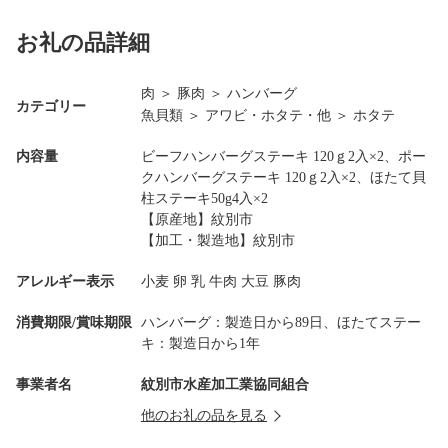
お礼の品詳細
肉
＞
豚肉
＞
ハンバーグ
カテゴリー
魚貝類
＞
アワビ・ホタテ・他
＞
ホタテ
内容量
ビーフハンバーグステーキ 120ｇ2入×2、ポー
クハンバーグステーキ 120ｇ2入×2、ほたて貝
柱ステーキ50g4入×2
【原産地】紋別市
【加工・製造地】紋別市
アレルギー表示
小麦 卵 乳 牛肉 大豆 豚肉
消費期限/賞味期限
ハンバーグ：製造日から89日、ほたてステー
キ：製造日から1年
事業者名
紋別市水産加工業協同組合
他のお礼の品を見る