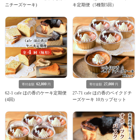
ニチーズケーキ)
キ定期便（5種類5回）
62,000
27,000
寄付金額
円
寄付金額
円
62-1 cafe ほの香のケーキ定期便
27-71 cafe ほの香のベイクドチ
(4回)
ーズケーキ 10カップセット