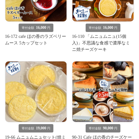
16,000
16,000
寄付金額
円
寄付金額
円
16-172 cafe ほの香のラズベリー
16-110 「ムニュムニュ(15個
ムース 5カップセット
入)」不思議な食感で濃厚なミ
ニ焼チーズケーキ
19,000
90,000
寄付金額
円
寄付金額
円
19-66 ムニュムニュセット(焼ミ
90-31 Cafe ほの香のチーズケー