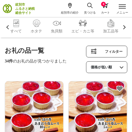
0
紋別市
ふるさと納税
総合サイト
紋別市の紹介
見つける
カート
メニュー
すべて
ホタテ
魚貝類
エビ・カニ等
加工品等
米
お礼の品一覧
フィルター
34件
のお礼の品が見つかりました