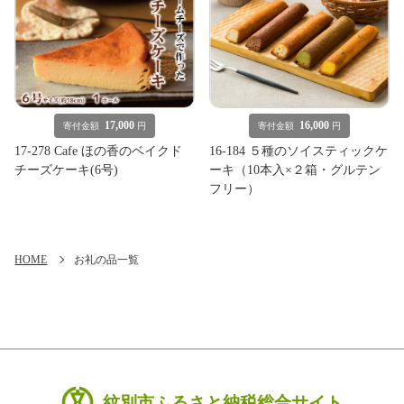
17,000
16,000
寄付金額
円
寄付金額
円
17-278 Cafe ほの香のベイクド
16-184 ５種のソイスティックケ
チーズケーキ(6号)
ーキ（10本入×２箱・グルテン
フリー）
HOME
お礼の品一覧
紋別市ふるさと納税総合サイト