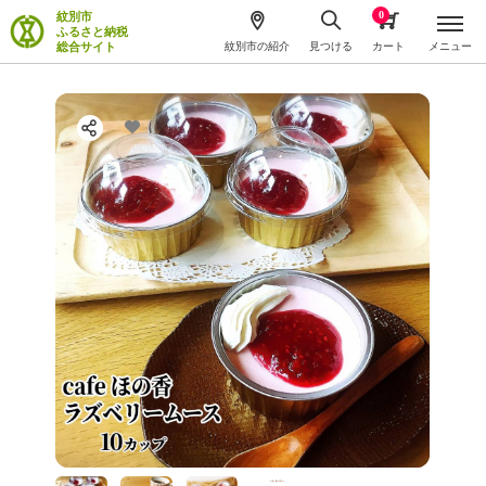
0
紋別市
ふるさと納税
総合サイト
紋別市の紹介
見つける
カート
メニュー