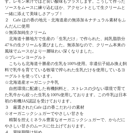
す。レモン果汁でほど良い酸味もプラスします。こうして作った
ソースをムースに練り込むほか、アクセントとして生クリームと
一緒に添えて美味しさアップ！
２ Cafe ほの香の地元・北海道産の無添加＆ナチュラル素材をふ
んだんに使用
☆無添加純生クリーム
北海道十勝地方で生産の「生乳だけ」で作られた、純乳脂肪分
47％の生クリームを選びました。無添加なので、クリーム本来の
風味でムースがより一層味わい深くなりました。
☆プレーンヨーグルト
こちらも北海道十勝産の生乳を100%使用。非遺伝子組み換え飼
料で乳牛を育てている牧場で搾られた生乳だけを使用しているヨ
ーグルトを使っています。
☆北海道産オーガニック牛乳
自然環境に配慮した有機飼料と、ストレスの少ない環境で育て
た乳牛から絞った生乳を100%使用しております。この牛乳は日本
初の有機JAS認証を受けております。
３ 厳選されたCafe ほの香こだわりの素材
☆オーガニックシュガーでやさしい甘さを
精製を控えミネラル豊富なオーガニックシュガーで、からだに
やさしい甘さのムースに仕上げております。
４ 賞味期限は短め