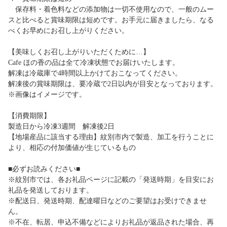
保存料・着色料などの添加物は一切不使用なので、一般のムー
スと比べると賞味期限は短めです。お手元に届きましたら、なる
べくお早めにお召し上がりください。
【美味しくお召し上がりいただくために…】
Cafe ほの香の品は全て冷凍状態でお届けいたします。
解凍は冷蔵庫で4時間以上かけておこなってください。
解凍後の賞味期限は、要冷蔵で2日以内が目安となっております。
※画像はイメージです。
【消費期限】
製造日から冷凍3週間 解凍後2日
【地場産品に該当する理由】紋別市内で製造、加工を行うことに
より、相応の付加価値が生じているもの
■必ずお読みください■
※紋別市では、各お礼品ページに記載の「発送時期」を目安にお
礼品を発送しております。
※配送日、発送時期、配達曜日などのご要望はお受けできませ
ん。
※不在、転居、申込不備などによりお礼品が返品された場合、再