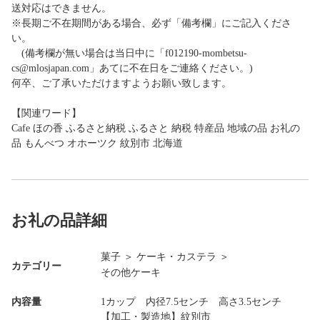
送対応はできません。
※長期ご不在期間がある場合、必ず「備考欄」にご記入くださ
い。
(備考欄が無い場合は当日中に「f012190-mombetsu-
cs@mlosjapan.com」あてに不在日をご連絡ください。)
何卒、ご了承いただけますようお願い致します。
【関連ワード】
Cafe ほの香 ふるさと納税 ふるさと 納税 特産品 地域の品 お礼の
品 もんべつ オホーツク 紋別市 北海道
お礼の品詳細
菓子
＞
ケーキ・カステラ
＞
カテゴリー
その他ケーキ
内容量
1カップ 内径7.5センチ 高さ3.5センチ
【加工・製造地】紋別市