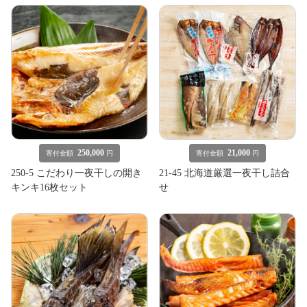
250,000
21,000
寄付金額
円
寄付金額
円
250-5 こだわり一夜干しの開き
21-45 北海道厳選一夜干し詰合
キンキ16枚セット
せ