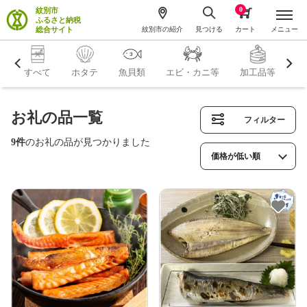
0
紋別市
ふるさと納税
総合サイト
紋別市の紹介
見つける
カート
メニュー
すべて
ホタテ
魚貝類
エビ・カニ等
加工品等
米
お礼の品一覧
フィルター
9件
のお礼の品が見つかりました