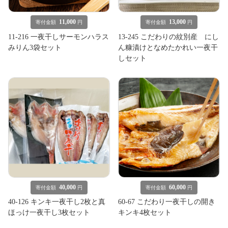
11,000
13,000
寄付金額
円
寄付金額
円
11-216 一夜干しサーモンハラス
13-245 こだわりの紋別産 にし
みりん3袋セット
ん糠漬けとなめたかれい一夜干
しセット
40,000
60,000
寄付金額
円
寄付金額
円
40-126 キンキ一夜干し2枚と真
60-67 こだわり一夜干しの開き
ほっけ一夜干し3枚セット
キンキ4枚セット