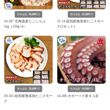
10,000
31,000
寄付金額
円
寄付金額
円
10-287 北海道産たこしゃぶ
31-14 紋別産無添加たこスモー
1kg（250g×4）
ク(2セット)
18,000
14,000
寄付金額
円
寄付金額
円
18-165 紋別産無添加たこスモー
14-206 オホーツク産タコ足
ク