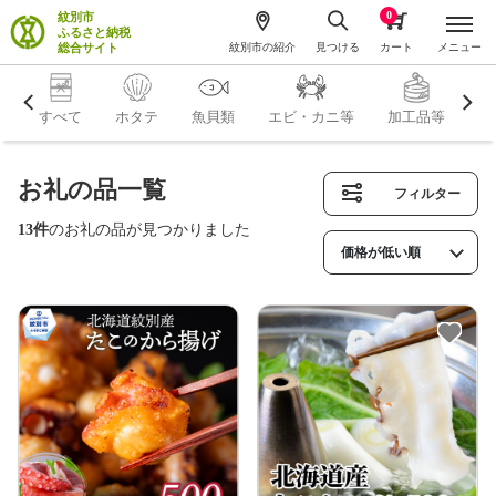
0
紋別市
ふるさと納税
総合サイト
紋別市の紹介
見つける
カート
メニュー
すべて
ホタテ
魚貝類
エビ・カニ等
加工品等
米
お礼の品一覧
フィルター
13件
のお礼の品が見つかりました