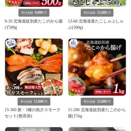
9,000
13,000
寄付金額
円
寄付金額
円
9-10 北海道紋別産たこのから揚
13-68 北海道産たこしゃぶしゃ
げ500g
ぶ(500g)
15,000
15,000
寄付金額
円
寄付金額
円
15-360 新・5種の魚介スモーク
15-288 北海道紋別産たこのから
セット(無添加)
揚げ1kg