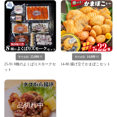
25,000
14,000
寄付金額
円
寄付金額
円
25-91 8種のよくばりスモークセ
14-80 揚げ立てかまぼこセット
ット
品切れ中