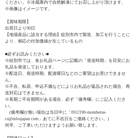
ください。※冷蔵庫内で自然解凍にてお召し上がり頂けます。
※画像はイメージです。
【賞味期限】
出荷日より90日
【地場産品に該当する理由】紋別市内で製造、加工を行うことに
より、相応の付加価値が生じているもの
■必ずお読みください■
※紋別市では、各お礼品ページに記載の「発送時期」を目安にお
礼品を発送しております。
※配送日、発送時期、配達曜日などのご要望はお受けできませ
ん。
※不在、転居、申込不備などによりお礼品が返品された場合、再
送対応はできません。
※長期ご不在期間がある場合、必ず「備考欄」にご記入くださ
い。
(備考欄が無い場合は当日中に「f012190-mombetsu-
cs@mlosjapan.com」あてに不在日をご連絡ください。)
何卒、ご了承いただけますようお願い致します。