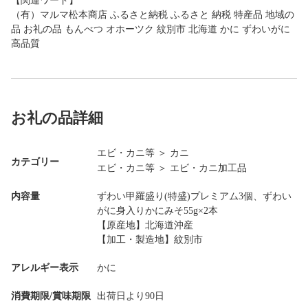
【関連ワード】
（有）マルマ松本商店 ふるさと納税 ふるさと 納税 特産品 地域の
品 お礼の品 もんべつ オホーツク 紋別市 北海道 かに ずわいがに
高品質
お礼の品詳細
エビ・カニ等
＞
カニ
カテゴリー
エビ・カニ等
＞
エビ・カニ加工品
内容量
ずわい甲羅盛り(特盛)プレミアム3個、ずわい
がに身入りかにみそ55g×2本
【原産地】北海道沖産
【加工・製造地】紋別市
アレルギー表示
かに
消費期限/賞味期限
出荷日より90日