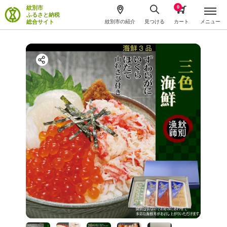
0
紋別市
ふるさと納税
総合サイト
紋別市の紹介
見つける
カート
メニュー