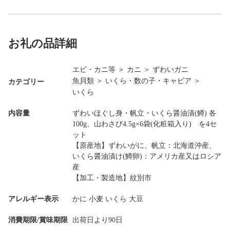
お礼の品詳細
エビ・カニ等
＞
カニ
＞
ずわいガニ
魚貝類
＞
いくら・数の子・キャビア
＞
カテゴリー
いくら
内容量
ずわいほぐし身・帆立・いくら醤油漬(鱒) 各
100g、山わさび4.5g×6袋(化粧箱入り) を4セ
ット
【原産地】ずわいがに、帆立：北海道沖産、
いくら醤油漬け(鱒卵)：アメリカ産又はロシア
産
【加工・製造地】紋別市
アレルギー表示
かに 小麦 いくら 大豆
消費期限/賞味期限
出荷日より90日