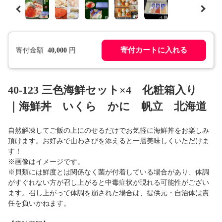
寄付カートに入れる
寄付金額
40,000
円
40-123 三色海鮮セット×4 化粧箱入り
｜海鮮丼 いくら かに 帆立 北海道
自然解凍してご飯の上にのせるだけでお気軽に海鮮丼をお楽しみ
頂けます。お好みで山わさびを添えると一層美味しくいただけま
す！
※画像はイメージです。
※貝類には鮮度とは関係なく菌が付着している場合があり、体調
がすぐれない方が召し上がると中毒症状が現れる可能性がござい
ます。召し上がって体調を崩された場合は、提供元・自治体は責
任を負いかねます。