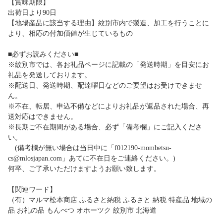
【賞味期限】
出荷日より90日
【地場産品に該当する理由】紋別市内で製造、加工を行うことに
より、相応の付加価値が生じているもの
■必ずお読みください■
※紋別市では、各お礼品ページに記載の「発送時期」を目安にお
礼品を発送しております。
※配送日、発送時期、配達曜日などのご要望はお受けできませ
ん。
※不在、転居、申込不備などによりお礼品が返品された場合、再
送対応はできません。
※長期ご不在期間がある場合、必ず「備考欄」にご記入くださ
い。
(備考欄が無い場合は当日中に「f012190-mombetsu-
cs@mlosjapan.com」あてに不在日をご連絡ください。)
何卒、ご了承いただけますようお願い致します。
【関連ワード】
（有）マルマ松本商店 ふるさと納税 ふるさと 納税 特産品 地域の
品 お礼の品 もんべつ オホーツク 紋別市 北海道