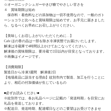
☆オーガニックシュガーやきび糖でやさしい甘さを
４ 賞味期限は短め
保存料・着色料などの添加物は一切不使用なので、一般のガト
ーショコラと比べると賞味期限は短めです。お手元に届きました
ら、なるべくお早めにお召し上がりください。
【美味しくお召し上がりいただくために…】
Cafe ほの香の品は一部を除き冷凍状態でお届けいたします。
解凍は冷蔵庫で4時間以上かけておこなってください。
解凍後の賞味期限は、要冷蔵で2日以内が目安となっております。
※画像はイメージです。
【消費期限】
製造日から冷凍3週間 解凍後2日
【地場産品に該当する理由】紋別市内で製造、加工を行うことに
より、相応の付加価値が生じているもの
■必ずお読みください■
※紋別市では、各お礼品ページに記載の「発送時期」を目安にお
礼品を発送しております。
※配送日、発送時期、配達曜日などのご要望はお受けできませ