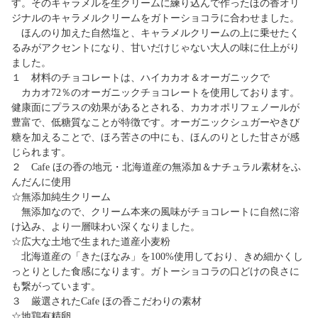
す。そのキャラメルを生クリームに練り込んで作ったほの香オリ
ジナルのキャラメルクリームをガトーショコラに合わせました。
ほんのり加えた自然塩と、キャラメルクリームの上に乗せたく
るみがアクセントになり、甘いだけじゃない大人の味に仕上がり
ました。
１ 材料のチョコレートは、ハイカカオ＆オーガニックで
カカオ72％のオーガニックチョコレートを使用しております。
健康面にプラスの効果があるとされる、カカオポリフェノールが
豊富で、低糖質なことが特徴です。オーガニックシュガーやきび
糖を加えることで、ほろ苦さの中にも、ほんのりとした甘さが感
じられます。
２ Cafe ほの香の地元・北海道産の無添加＆ナチュラル素材をふ
んだんに使用
☆無添加純生クリーム
無添加なので、クリーム本来の風味がチョコレートに自然に溶
け込み、より一層味わい深くなりました。
☆広大な土地で生まれた道産小麦粉
北海道産の「きたほなみ」を100%使用しており、きめ細かくし
っとりとした食感になります。ガトーショコラの口どけの良さに
も繋がっています。
３ 厳選されたCafe ほの香こだわりの素材
☆地鶏有精卵