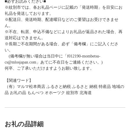
■必ずお読みください■
※紋別市では、各お礼品ページに記載の「発送時期」を目安にお
礼品を発送しております。
※配送日、発送時期、配達曜日などのご要望はお受けできませ
ん。
※不在、転居、申込不備などによりお礼品が返品された場合、再
送対応はできません。
※長期ご不在期間がある場合、必ず「備考欄」にご記入くださ
い。
(備考欄が無い場合は当日中に「f012190-mombetsu-
cs@mlosjapan.com」あてに不在日をご連絡ください。)
何卒、ご了承いただけますようお願い致します。
【関連ワード】
（有）マルマ松本商店 ふるさと納税 ふるさと 納税 特産品 地域の
品 お礼の品 もんべつ オホーツク 紋別市 北海道
お礼の品詳細