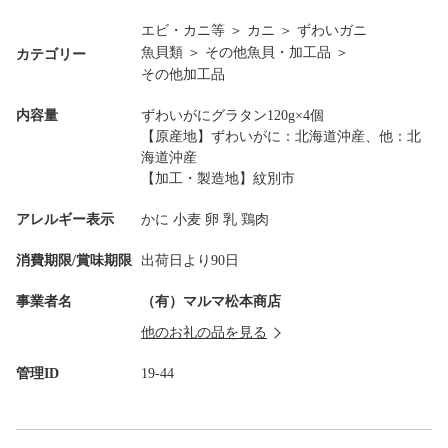
エビ・カニ等
＞
カニ
＞
ずわいガニ
魚貝類
＞
その他魚貝・加工品
＞
カテゴリー
その他加工品
内容量
ずわいがにグラタン120g×4個
【原産地】ずわいがに：北海道沖産、他：北
海道沖産
【加工・製造地】紋別市
アレルギー表示
かに 小麦 卵 乳 鶏肉
消費期限/賞味期限
出荷日より90日
事業者名
（有）マルマ松本商店
他のお礼の品を見る
管理ID
19-44