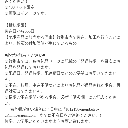
みください！
※400セット限定
※画像はイメージです。
【賞味期限】
製造日から365日
【地場産品に該当する理由】紋別市内で製造、加工を行うことに
より、相応の付加価値が生じているもの
■必ずお読みください■
※紋別市では、各お礼品ページに記載の「発送時期」を目安にお
礼品を発送しております。
※配送日、発送時期、配達曜日などのご要望はお受けできませ
ん。
※不在、転居、申込不備などによりお礼品が返品された場合、再
送対応はできません。
※長期ご不在期間がある場合、必ず「備考欄」にご記入くださ
い。
(備考欄が無い場合は当日中に「f012190-mombetsu-
cs@mlosjapan.com」あてに不在日をご連絡ください。)
何卒、ご了承いただけますようお願い致します。