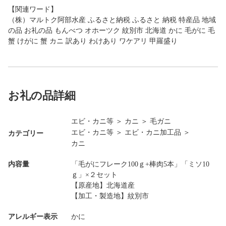
【関連ワード】
（株）マルトク阿部水産 ふるさと納税 ふるさと 納税 特産品 地域
の品 お礼の品 もんべつ オホーツク 紋別市 北海道 かに 毛がに 毛
蟹 けがに 蟹 カニ 訳あり わけあり ワケアリ 甲羅盛り
お礼の品詳細
エビ・カニ等
＞
カニ
＞
毛ガニ
エビ・カニ等
＞
エビ・カニ加工品
＞
カテゴリー
カニ
内容量
「毛がにフレーク100ｇ+棒肉5本」「ミソ10
ｇ」×２セット
【原産地】北海道産
【加工・製造地】紋別市
アレルギー表示
かに