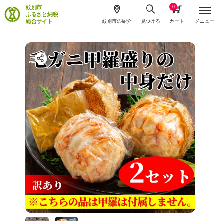
0
紋別市
ふるさと納税
総合サイト
紋別市の紹介
見つける
カート
メニュー