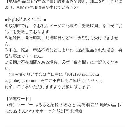
【地場産品に該当する理由】紋別市内で製造、加工を行うことに
より、相応の付加価値が生じているもの
■必ずお読みください■
※紋別市では、各お礼品ページに記載の「発送時期」を目安にお
礼品を発送しております。
※配送日、発送時期、配達曜日などのご要望はお受けできませ
ん。
※不在、転居、申込不備などによりお礼品が返品された場合、再
送対応はできません。
※長期ご不在期間がある場合、必ず「備考欄」にご記入くださ
い。
(備考欄が無い場合は当日中に「f012190-mombetsu-
cs@mlosjapan.com」あてに不在日をご連絡ください。)
何卒、ご了承いただけますようお願い致します。
【関連ワード】
（株）ソーゴー ふるさと納税 ふるさと 納税 特産品 地域の品 お
礼の品 もんべつ オホーツク 紋別市 北海道