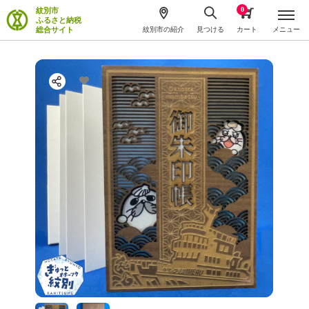
0
紋別市
ふるさと納税
総合サイト
紋別市の紹介
見つける
カート
メニュー