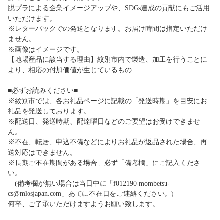
脱プラによる企業イメージアップや、SDGs達成の貢献にもご活用
いただけます。
※レターパックでの発送となります。お届け時間は指定いただけ
ません。
※画像はイメージです。
【地場産品に該当する理由】紋別市内で製造、加工を行うことに
より、相応の付加価値が生じているもの
■必ずお読みください■
※紋別市では、各お礼品ページに記載の「発送時期」を目安にお
礼品を発送しております。
※配送日、発送時期、配達曜日などのご要望はお受けできませ
ん。
※不在、転居、申込不備などによりお礼品が返品された場合、再
送対応はできません。
※長期ご不在期間がある場合、必ず「備考欄」にご記入くださ
い。
(備考欄が無い場合は当日中に「f012190-mombetsu-
cs@mlosjapan.com」あてに不在日をご連絡ください。)
何卒、ご了承いただけますようお願い致します。