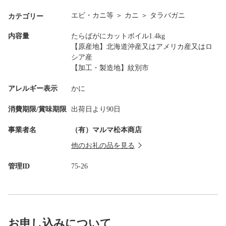
エビ・カニ等
＞
カニ
＞
タラバガニ
カテゴリー
内容量
たらばがにカットボイル1.4kg
【原産地】北海道沖産又はアメリカ産又はロ
シア産
【加工・製造地】紋別市
アレルギー表示
かに
消費期限/賞味期限
出荷日より90日
事業者名
（有）マルマ松本商店
他のお礼の品を見る
管理ID
75-26
お申し込みについて