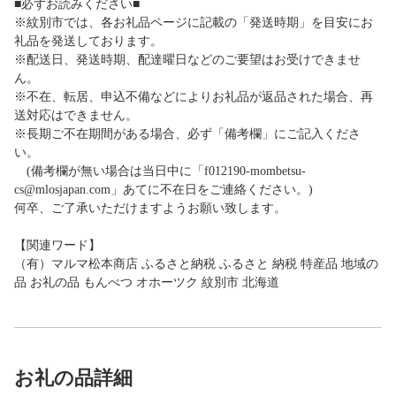
■必ずお読みください■
※紋別市では、各お礼品ページに記載の「発送時期」を目安にお
礼品を発送しております。
※配送日、発送時期、配達曜日などのご要望はお受けできませ
ん。
※不在、転居、申込不備などによりお礼品が返品された場合、再
送対応はできません。
※長期ご不在期間がある場合、必ず「備考欄」にご記入くださ
い。
(備考欄が無い場合は当日中に「f012190-mombetsu-
cs@mlosjapan.com」あてに不在日をご連絡ください。)
何卒、ご了承いただけますようお願い致します。
【関連ワード】
（有）マルマ松本商店 ふるさと納税 ふるさと 納税 特産品 地域の
品 お礼の品 もんべつ オホーツク 紋別市 北海道
お礼の品詳細