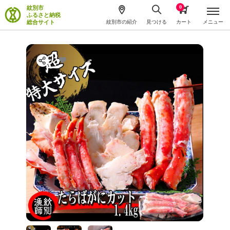
0
紋別市
ふるさと納税
総合サイト
紋別市の紹介
見つける
カート
メニュー